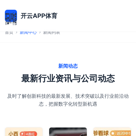
开云APP体育
首页
新闻中心
新闻列表
新闻动态
最新行业资讯与公司动态
及时了解创新科技的最新发展、技术突破以及行业前沿动
态，把握数字化转型新机遇