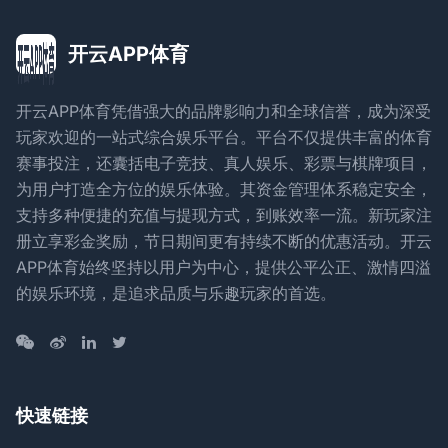
开云APP体育
开云APP体育凭借强大的品牌影响力和全球信誉，成为深受
玩家欢迎的一站式综合娱乐平台。平台不仅提供丰富的体育
赛事投注，还囊括电子竞技、真人娱乐、彩票与棋牌项目，
为用户打造全方位的娱乐体验。其资金管理体系稳定安全，
支持多种便捷的充值与提现方式，到账效率一流。新玩家注
册立享彩金奖励，节日期间更有持续不断的优惠活动。开云
APP体育始终坚持以用户为中心，提供公平公正、激情四溢
的娱乐环境，是追求品质与乐趣玩家的首选。
快速链接