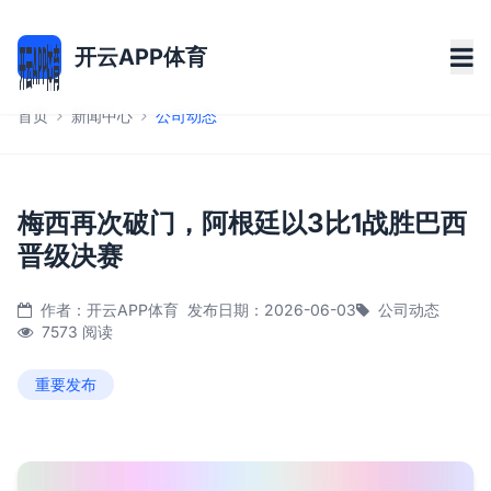
开云APP体育
首页
新闻中心
公司动态
梅西再次破门，阿根廷以3比1战胜巴西
晋级决赛
作者：开云APP体育 发布日期：2026-06-03
公司动态
7573 阅读
重要发布