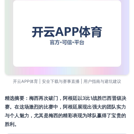
开云APP体育 | 安全下载与赛事直播 | 用户指南与避坑建议
精选摘要：梅西再次破门，阿根廷以3比1战胜巴西晋级决
赛。在这场激烈的比赛中，阿根廷展现出强大的团队实力
与个人魅力，尤其是梅西的精彩表现为球队赢得了宝贵的
胜利。