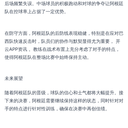
后场频繁失误。中场球员的积极跑动和对球的争夺让阿根廷
队在控球率上占据了一定优势。
在防守方面，阿根廷队的后防线表现稳健，特别是在应对巴
西队快速反击时，队员们的协作与默契显得尤为重要，
开
云APP资讯
。教练在战术布置上充分考虑了对手的特点，
使得阿根廷队在整场比赛中始终保持主动。
未来展望
随着阿根廷队的晋级，球队的信心和士气都将大幅提升。接
下来的决赛，阿根廷需要继续保持这样的状态，同时针对对
手的特点进行针对性训练，确保在决赛中再创佳绩。