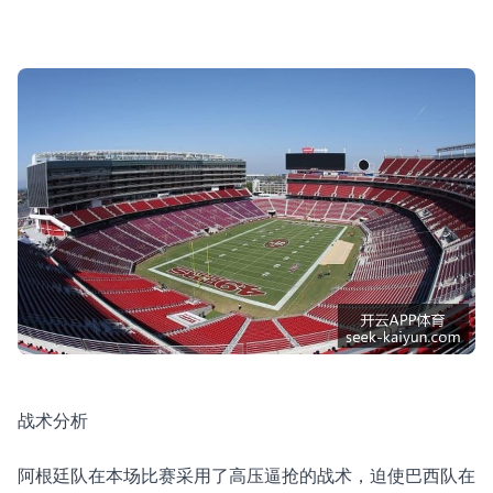
战术分析
阿根廷队在本场比赛采用了高压逼抢的战术，迫使巴西队在