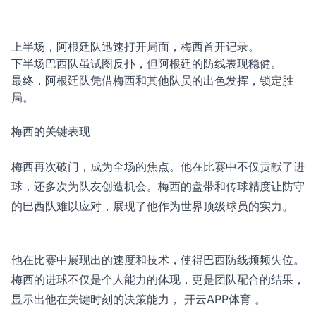
上半场，阿根廷队迅速打开局面，梅西首开记录。
下半场巴西队虽试图反扑，但阿根廷的防线表现稳健。
最终，阿根廷队凭借梅西和其他队员的出色发挥，锁定胜
局。
梅西的关键表现
梅西再次破门，成为全场的焦点。他在比赛中不仅贡献了进
球，还多次为队友创造机会。梅西的盘带和传球精度让防守
的巴西队难以应对，展现了他作为世界顶级球员的实力。
他在比赛中展现出的速度和技术，使得巴西防线频频失位。
梅西的进球不仅是个人能力的体现，更是团队配合的结果，
显示出他在关键时刻的决策能力，
开云APP体育
。