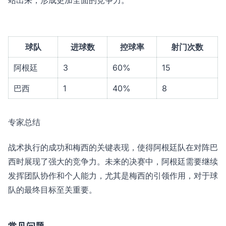
站出来，形成更加全面的竞争力。
球队
进球数
控球率
射门次数
阿根廷
3
60%
15
巴西
1
40%
8
专家总结
战术执行的成功和梅西的关键表现，使得阿根廷队在对阵巴
西时展现了强大的竞争力。未来的决赛中，阿根廷需要继续
发挥团队协作和个人能力，尤其是梅西的引领作用，对于球
队的最终目标至关重要。