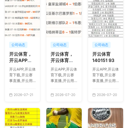
公司动态
公司动态
公司动态
开云体育，
开云体育，
开云体育
开云APP，
开云体育下
140151 93
140314 7
载， 140151
开云APP,开云体
开云APP,开云体
开云APP,开云体
5
育下载,开云赛
育下载,开云赛
育下载,开云赛
事直播,开云用
事直播,开云用
事直播,开云用
户指南,开云注
户指南,开云注
户指南,开云注
意事项,开云体
意事项,开云体
意事项,开云体
2026-07-21
2026-07-20
2026-07-20
育，开云APP，
育，开云体育下
育 140151 93
140314 7
载， 140151 5