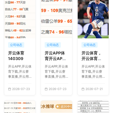
公司动态
公司动态
公司动态
开云体育
开云APP体
开云体育，
140309
育开云APP
开云体育下
数据冲到
载， 140313
开云APP,开云体
开云APP,开云体
开云APP,开云体
140309引发
育下载,开云赛
育下载,开云赛
育下载,开云赛
关注
事直播,开云用
事直播,开云用
事直播,开云用
户指南,开云注
户指南,开云注
户指南,开云注
意事项,开云体
意事项,开云
意事项,开云体
2026-07-23
2026-07-23
2026-07-21
育 140309
APP体育开云
育，开云体育下
APP数据冲到
载， 140313
140309引发关
注