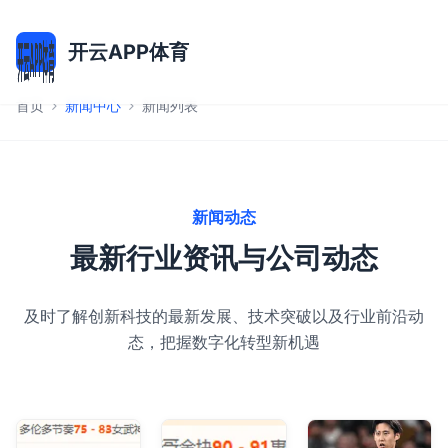
开云APP体育
首页
新闻中心
新闻列表
新闻动态
最新行业资讯与公司动态
及时了解创新科技的最新发展、技术突破以及行业前沿动
态，把握数字化转型新机遇