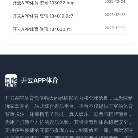
2025-12-24
开云APP体育 资讯 103022 bop
2025-12-23
开云APP体育 资讯 134019 9c7
2025-12-23
开云APP体育 资讯 134030 1t1
开云APP体育
开云APP体育凭借强大的品牌影响力和全球信誉，成为深受
玩家欢迎的一站式综合娱乐平台。平台不仅提供丰富的体育
赛事投注，还囊括电子竞技、真人娱乐、彩票与棋牌项目，
为用户打造全方位的娱乐体验。其资金管理体系稳定安全，
支持多种便捷的充值与提现方式，到账效率一流。新玩家注
册立享彩金奖励，节日期间更有持续不断的优惠活动。开云