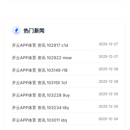
热门新闻
2025-12-27
开云APP体育 资讯 102917 c1d
2025-12-27
开云APP体育 资讯 102922 mow
2025-12-26
开云APP体育 资讯 103149 r18
2025-12-26
开云APP体育 资讯 103155 1o1
2025-12-25
开云APP体育 资讯 103228 9uy
2025-12-25
开云APP体育 资讯 103234 t8y
2025-12-24
开云APP体育 资讯 103011 idq