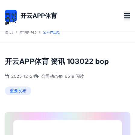
开云APP体育
首页
新闻中心
公司动态
开云APP体育 资讯 103022 bop
2025-12-24
公司动态
6519 阅读
重要发布