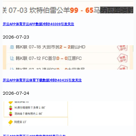
开云APP体育开云APP数据冲到140309引发关注
2026-07-23
开云APP体育开云体育下载数据冲到140425引发关注
2026-07-24