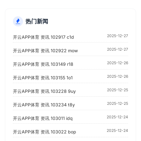
热门新闻
2025-12-27
开云APP体育 资讯 102917 c1d
2025-12-27
开云APP体育 资讯 102922 mow
2025-12-26
开云APP体育 资讯 103149 r18
2025-12-26
开云APP体育 资讯 103155 1o1
2025-12-25
开云APP体育 资讯 103228 9uy
2025-12-25
开云APP体育 资讯 103234 t8y
2025-12-24
开云APP体育 资讯 103011 idq
2025-12-24
开云APP体育 资讯 103022 bop