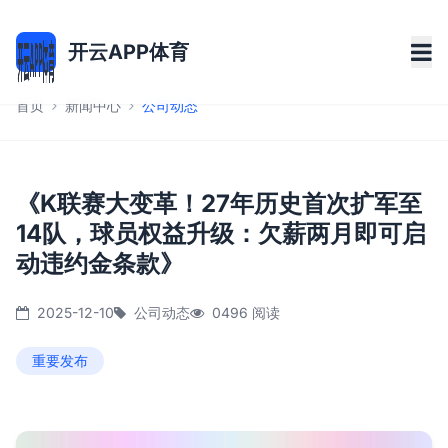
开云APP体育
首页
新闻中心
公司动态
《K联赛大变革！27年历史首次扩军至
14队，球员权益升级：欠薪两月即可启
动违约金条款》
2025-12-10
公司动态
0496 阅读
重要发布