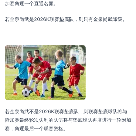
加赛角逐一个直通名额。
若金泉尚武是2026K联赛垫底队，则只有金泉尚武降级。
若金泉尚武不是2026K联赛垫底队，则联赛垫底球队将与
附加赛最终轮次失利的队伍将与垫底球队再度进行一轮附加
赛，角逐最后一个联赛资格。