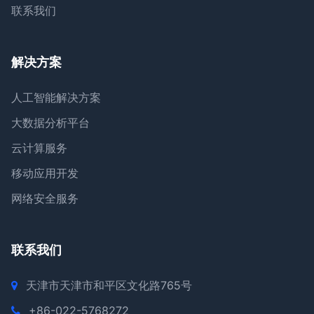
联系我们
解决方案
人工智能解决方案
大数据分析平台
云计算服务
移动应用开发
网络安全服务
联系我们
天津市天津市和平区文化路765号
+86-022-5768272