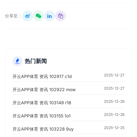
分享至：
热门新闻
2025-12-27
开云APP体育 资讯 102917 c1d
2025-12-27
开云APP体育 资讯 102922 mow
2025-12-26
开云APP体育 资讯 103149 r18
2025-12-26
开云APP体育 资讯 103155 1o1
2025-12-25
开云APP体育 资讯 103228 9uy