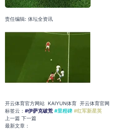
责任编辑: 体坛全资讯
开云体育官方网站
KAIYUN体育
开云体育官网
标签云：
#伊萨克破荒
#里程碑
#红军新星英
上一篇
下一篇
最新文章：