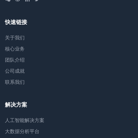
快速链接
关于我们
核心业务
团队介绍
公司成就
联系我们
解决方案
人工智能解决方案
大数据分析平台