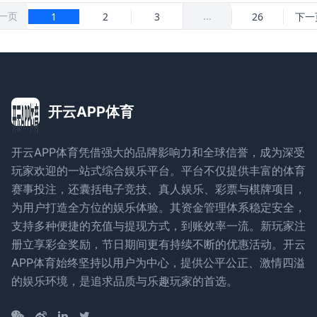
一页
...
1
2
3
26
下一
开云APP体育
开云APP体育凭借强大的品牌影响力和全球信誉，成为深受
玩家欢迎的一站式综合娱乐平台。平台不仅提供丰富的体育
赛事投注，还囊括电子竞技、真人娱乐、彩票与棋牌项目，
为用户打造全方位的娱乐体验。其资金管理体系稳定安全，
支持多种便捷的充值与提现方式，到账效率一流。新玩家注
册立享彩金奖励，节日期间更有持续不断的优惠活动。开云
APP体育始终坚持以用户为中心，提供公平公正、激情四溢
的娱乐环境，是追求品质与乐趣玩家的首选。