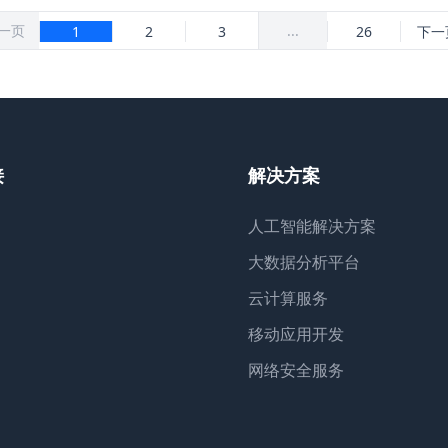
一页
...
1
2
3
26
下一
接
解决方案
人工智能解决方案
大数据分析平台
云计算服务
移动应用开发
网络安全服务