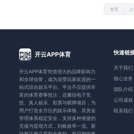
首页
上
快速链
开云APP体育
关于我们
开云APP体育凭借强大的品牌影响力
核心业务
和全球信誉，成为深受玩家欢迎的一
站式综合娱乐平台。平台不仅提供丰
团队介绍
富的体育赛事投注，还囊括电子竞
公司成就
技、真人娱乐、彩票与棋牌项目，为
用户打造全方位的娱乐体验。其资金
联系我们
管理体系稳定安全，支持多种便捷的
充值与提现方式，到账效率一流。新
玩家注册立享彩金奖励，节日期间更