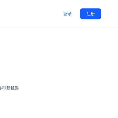
登录
注册
转型新机遇