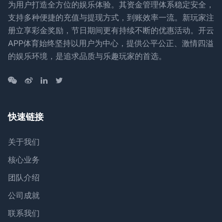
为用户打造全方位的娱乐体验。其资金管理体系稳定安全，
支持多种便捷的充值与提现方式，到账效率一流。新玩家注
册立享彩金奖励，节日期间更有持续不断的优惠活动。开云
APP体育始终坚持以用户为中心，提供公平公正、激情四溢
的娱乐环境，是追求品质与乐趣玩家的首选。
快速链接
关于我们
核心业务
团队介绍
公司成就
联系我们