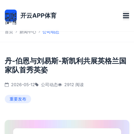
开云APP体育
首页
新闻中心
公司动态
丹-伯恩与刘易斯-斯凯利共展英格兰国
家队首秀英姿
2026-05-12
公司动态
2912 阅读
重要发布