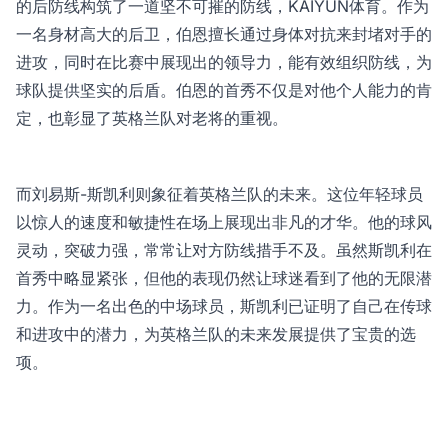
的后防线构筑了一道坚不可摧的防线，
KAIYUN体育
。作为
一名身材高大的后卫，伯恩擅长通过身体对抗来封堵对手的
进攻，同时在比赛中展现出的领导力，能有效组织防线，为
球队提供坚实的后盾。伯恩的首秀不仅是对他个人能力的肯
定，也彰显了英格兰队对老将的重视。
而刘易斯-斯凯利则象征着英格兰队的未来。这位年轻球员
以惊人的速度和敏捷性在场上展现出非凡的才华。他的球风
灵动，突破力强，常常让对方防线措手不及。虽然斯凯利在
首秀中略显紧张，但他的表现仍然让球迷看到了他的无限潜
力。作为一名出色的中场球员，斯凯利已证明了自己在传球
和进攻中的潜力，为英格兰队的未来发展提供了宝贵的选
项。