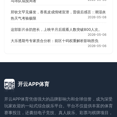
马球队成搅局者
郑钦文罕见爆发，香蕉皮成情绪宣泄，晋级后感言：潮湿炎
2026-05-08
热天气考验极限
这部影片余韵悠长，上映半月后观看人数突破800人次。
2026-05-06
大乐透期号专家质合分析：前区十码权重解析影响胜负
2026-05-06
开云APP体育
开云APP体育凭借强大的品牌影响力和全球信誉，成为深受
玩家欢迎的一站式综合娱乐平台。平台不仅提供丰富的体育
赛事投注，还囊括电子竞技、真人娱乐、彩票与棋牌项目，