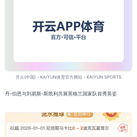
开云(中国) - KAIYUN体育官方网站 - KAIYUN SPORTS
丹-伯恩与刘易斯-斯凯利共展英格兰国家队首秀英姿