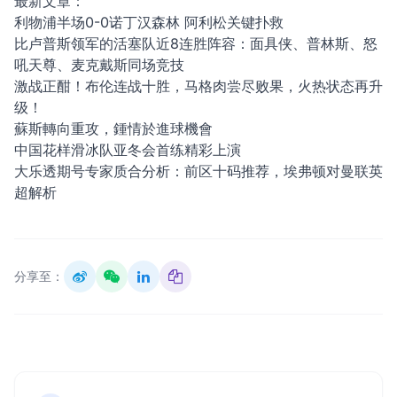
最新文章：
利物浦半场0-0诺丁汉森林 阿利松关键扑救
比卢普斯领军的活塞队近8连胜阵容：面具侠、普林斯、怒
吼天尊、麦克戴斯同场竞技
激战正酣！布伦连战十胜，马格肉尝尽败果，火热状态再升
级！
蘇斯轉向重攻，鍾情於進球機會
中国花样滑冰队亚冬会首练精彩上演
大乐透期号专家质合分析：前区十码推荐，埃弗顿对曼联英
超解析
分享至：