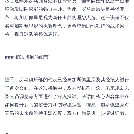
尽管近年来罗马拥有众多优秀球员，但球队始终缺乏一位能
够激发团队潜能的强力主帅。为此，罗马高层决定寻求变
革，将加斯佩里尼视为新任主帅的理想人选。这一决策不仅
看重加斯佩里尼的执教理念，更希望借助他独特的战术风
格，提升球队的整体表现。
### 初次接触的细节
据悉，罗马俱乐部的代表已经与加斯佩里尼及其经纪人进行
了首次会面。在这次接触中，双方就执教理念、未来规划以
及人员调整等方面进行了深入探讨。谈话的核心内容集中在
如何提升罗马的攻击力和防守稳定性。据悉，加斯佩里尼对
罗马的未来前景持乐观态度，双方也愿意进一步探讨细节。