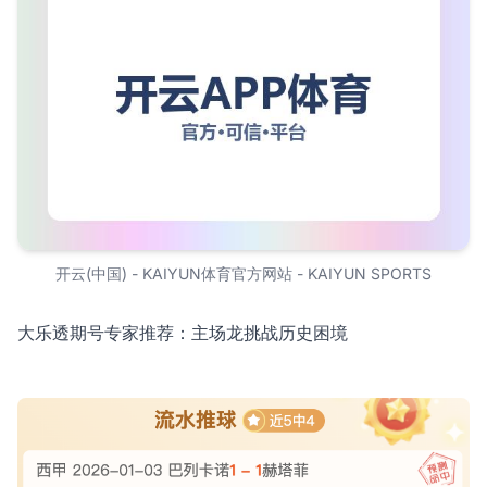
开云(中国) - KAIYUN体育官方网站 - KAIYUN SPORTS
大乐透期号专家推荐：主场龙挑战历史困境