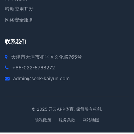
移动应用开发
网络安全服务
联系我们
天津市天津市和平区文化路765号
+86-022-5768272
admin@seek-kaiyun.com
© 2025 开云APP体育. 保留所有权利.
隐私政策
服务条款
网站地图