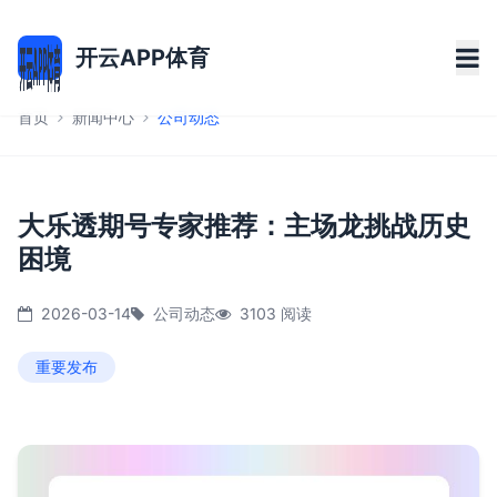
开云APP体育
首页
新闻中心
公司动态
大乐透期号专家推荐：主场龙挑战历史
困境
2026-03-14
公司动态
3103 阅读
重要发布