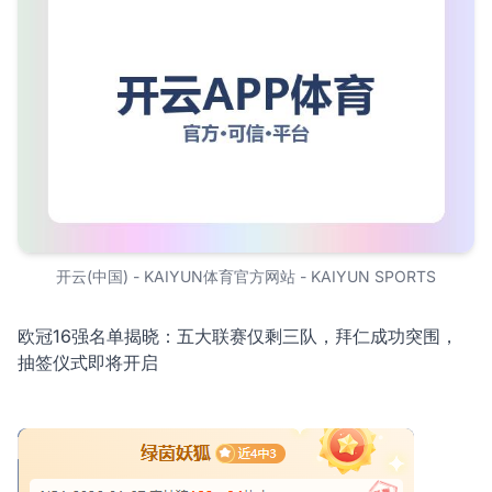
开云(中国) - KAIYUN体育官方网站 - KAIYUN SPORTS
欧冠16强名单揭晓：五大联赛仅剩三队，拜仁成功突围，
抽签仪式即将开启