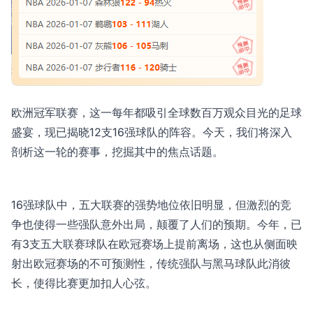
欧洲冠军联赛，这一每年都吸引全球数百万观众目光的足球
盛宴，现已揭晓12支16强球队的阵容。今天，我们将深入
剖析这一轮的赛事，挖掘其中的焦点话题。
16强球队中，五大联赛的强势地位依旧明显，但激烈的竞
争也使得一些强队意外出局，颠覆了人们的预期。今年，已
有3支五大联赛球队在欧冠赛场上提前离场，这也从侧面映
射出欧冠赛场的不可预测性，传统强队与黑马球队此消彼
长，使得比赛更加扣人心弦。