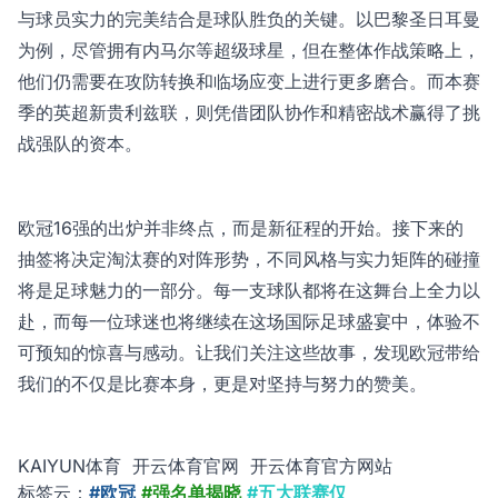
与球员实力的完美结合是球队胜负的关键。以巴黎圣日耳曼
为例，尽管拥有内马尔等超级球星，但在整体作战策略上，
他们仍需要在攻防转换和临场应变上进行更多磨合。而本赛
季的英超新贵利兹联，则凭借团队协作和精密战术赢得了挑
战强队的资本。
欧冠16强的出炉并非终点，而是新征程的开始。接下来的
抽签将决定淘汰赛的对阵形势，不同风格与实力矩阵的碰撞
将是足球魅力的一部分。每一支球队都将在这舞台上全力以
赴，而每一位球迷也将继续在这场国际足球盛宴中，体验不
可预知的惊喜与感动。让我们关注这些故事，发现欧冠带给
我们的不仅是比赛本身，更是对坚持与努力的赞美。
KAIYUN体育
开云体育官网
开云体育官方网站
标签云：
#欧冠
#强名单揭晓
#五大联赛仅