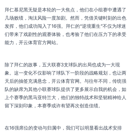
拜仁慕尼黑无疑是本轮的一大焦点，他们在小组赛中遭遇了
几场败绩，淘汰风险一度加剧。然而，凭借关键时刻的出色
发挥，他们成功闯入了16强。拜仁的“逆境重生”不仅为球迷
们带来了戏剧性的观赛体验，也考验了他们在压力下的承受
能力，
开云体育官方网站
。
除了拜仁的故事，五大联赛3支球队的出局也成为一大现
象。这一变化不仅影响了球队下一阶段的战略规划，也让两
天后的抽签充满悬念，
开云体育官网
。与往年不同，传统强
队的缺席为其他小联赛球队提供了更多展示自我的机会，如
上个赛季的黑马亚特兰大，他们的独特战术和坚韧精神给人
留下深刻印象，本赛季或许有望再次创造佳绩。
在16强席位的变动与归属中，我们可以明显看出战术安排