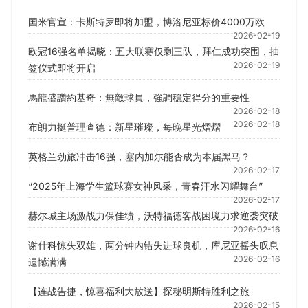
国米官宣：卡斯特罗即将加盟，博洛尼亚标价4000万欧
2026-02-19
欧冠16强名单揭晓：五大联赛仅剩三队，拜仁成功突围，抽
2026-02-19
签仪式即将开启
馬龍盛讚約基奇：無敵球員，強調穩定得分的重要性
2026-02-18
2026-02-18
布朗力挺普理查德：新星璀璨，每晚星光熠熠
英格兰劲旅冲击16强，塞内加尔能否成为本届黑马？
2026-02-17
“2025年上海学生篮球赛女神风采，青春汗水闪耀舞台”
2026-02-17
赫尔城主场激战力保佳绩，沃特福德客战困境力求逆袭突破
2026-02-16
谢什科惊失双雄，两分钟内错失进球良机，库尼亚摇头叹息
2026-02-16
遗憾满满
【连战告捷，惊喜福利大放送】探秘明斯特胜利之旅
2026-02-15