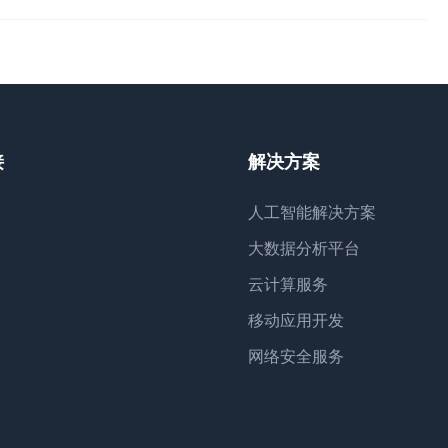
接
解决方案
人工智能解决方案
大数据分析平台
云计算服务
移动应用开发
网络安全服务