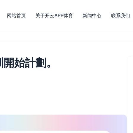
网站首页
关于开云APP体育
新闻中心
联系我们
訓開始計劃。