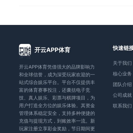
快速链
开云APP体育
关于我们
开云APP体育凭借强大的品牌影响力
核心业务
和全球信誉，成为深受玩家欢迎的一
站式综合娱乐平台。平台不仅提供丰
团队介绍
富的体育赛事投注，还囊括电子竞
公司成就
技、真人娱乐、彩票与棋牌项目，为
用户打造全方位的娱乐体验。其资金
联系我们
管理体系稳定安全，支持多种便捷的
充值与提现方式，到账效率一流。新
玩家注册立享彩金奖励，节日期间更