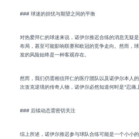
### 球迷的担忧与期望之间的平衡
对热爱拜仁的球迷来说，诺伊尔推迟合练的消息无疑是
布局，甚至可能影响联赛和欧冠的竞争走向。然而，球
发的风险始终是一种客观存在。
然而，我们仍需相信拜仁的医疗团队以及诺伊尔本人的
次攻克逆境的传奇人物，诺伊尔必然知道何时是“忍痛上
### 后续动态需密切关注
综上所述，诺伊尔推迟参与球队合练可能是一个小小的