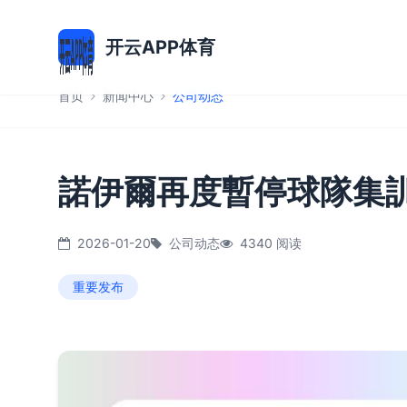
开云APP体育
首页
新闻中心
公司动态
諾伊爾再度暫停球隊集
2026-01-20
公司动态
4340 阅读
重要发布