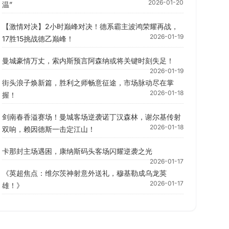
2026-01-20
温”
【激情对决】2小时巅峰对决！德系霸主波鸿荣耀再战，
2026-01-19
17胜15挑战德乙巅峰！
曼城豪情万丈，索内斯预言阿森纳或将关键时刻失足！
2026-01-19
街头浪子焕新篇，胜利之师畅意征途，市场脉动尽在掌
2026-01-18
握！
剑南春香溢赛场！曼城客场逆袭诺丁汉森林，谢尔基传射
2026-01-18
双响，赖因德斯一击定江山！
卡那封主场遇困，康纳斯码头客场闪耀逆袭之光
2026-01-17
《英超焦点：维尔茨神射意外送礼，穆基勒成乌龙英
2026-01-17
雄！》