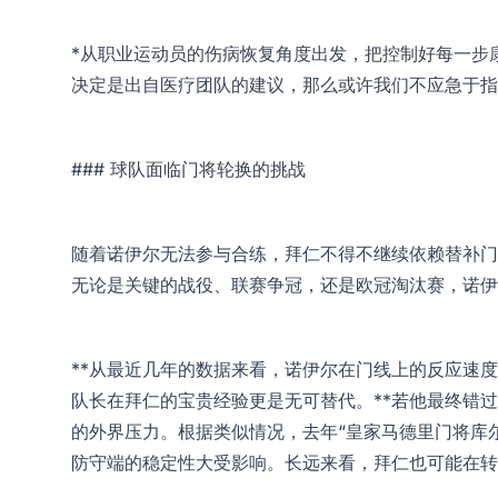
*从职业运动员的伤病恢复角度出发，把控制好每一步
决定是出自医疗团队的建议，那么或许我们不应急于指
### 球队面临门将轮换的挑战
随着诺伊尔无法参与合练，拜仁不得不继续依赖替补门
无论是关键的战役、联赛争冠，还是欧冠淘汰赛，诺伊
**从最近几年的数据来看，诺伊尔在门线上的反应速
队长在拜仁的宝贵经验更是无可替代。**若他最终错
的外界压力。根据类似情况，去年“皇家马德里门将库
防守端的稳定性大受影响。长远来看，拜仁也可能在转