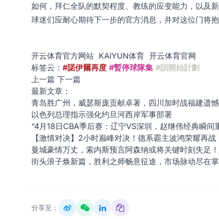
如何，拜仁全队的默契程度、教练的应变能力，以及新
球迷们应耐心期待下一步的官方消息，并对这位门将抱
开云体育官方网站
KAIYUN体育
开云体育官网
标签云：
#諾伊爾再度
#暫停球隊集
#訓開始計劃
上一篇
下一篇
最新文章：
青岛胜广州，威瑟斯庞贡献卓著，四川加时战福建遗憾
以色列总理指示强化约旦河西岸军事部署
“4月18日CBA季后赛：辽宁VS深圳，赵继伟经典瞬间
【激情对决】2小时巅峰对决！德系霸主波鸿荣耀再战，
曼城豪情万丈，索内斯预言阿森纳或将关键时刻失足！
街头浪子焕新篇，胜利之师畅意征途，市场脉动尽在掌
分享至：