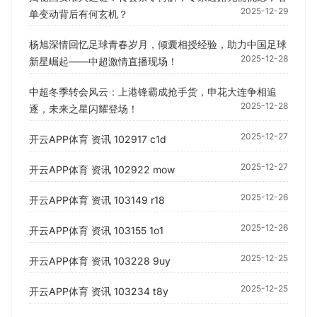
2025-12-29
单变动背后有何玄机？
杨旭深情回忆足球青春岁月，倾囊相授经验，助力中国足球
2025-12-28
新星崛起——中超激情直播现场！
中超冬季转会风云：上港锋霸成抢手货，申花大连争相追
2025-12-28
逐，未来之星闪耀登场！
2025-12-27
开云APP体育 资讯 102917 c1d
2025-12-27
开云APP体育 资讯 102922 mow
2025-12-26
开云APP体育 资讯 103149 r18
2025-12-26
开云APP体育 资讯 103155 1o1
2025-12-25
开云APP体育 资讯 103228 9uy
2025-12-25
开云APP体育 资讯 103234 t8y