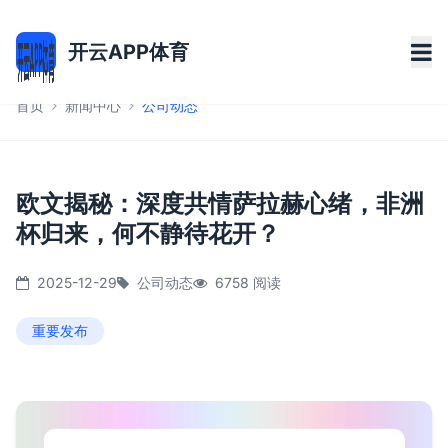
开云APP体育
首页
新闻中心
公司动态
欧文揭秘：深度共情萨拉赫心绪，非洲
杯归来，何不静待花开？
2025-12-29
公司动态
6758 阅读
重要发布