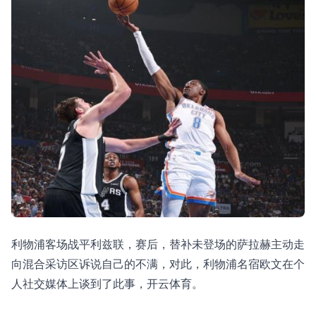
利物浦客场战平利兹联，赛后，替补未登场的萨拉赫主动走
向混合采访区诉说自己的不满，对此，利物浦名宿欧文在个
人社交媒体上谈到了此事，
开云体育
。