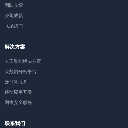
团队介绍
公司成就
联系我们
解决方案
人工智能解决方案
大数据分析平台
云计算服务
移动应用开发
网络安全服务
联系我们