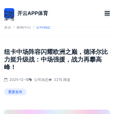
开云APP体育
首页
新闻中心
公司动态
纽卡中场阵容闪耀欧洲之巅，德泽尔比
力挺升级战：中场强援，战力再攀高
峰！
2025-12-18
公司动态
2215 阅读
重要发布