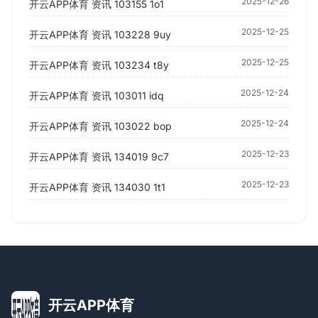
2025-12-26
开云APP体育 资讯 103155 1o1
2025-12-25
开云APP体育 资讯 103228 9uy
2025-12-25
开云APP体育 资讯 103234 t8y
2025-12-24
开云APP体育 资讯 103011 idq
2025-12-24
开云APP体育 资讯 103022 bop
2025-12-23
开云APP体育 资讯 134019 9c7
2025-12-23
开云APP体育 资讯 134030 1t1
开云APP体育