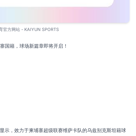
育官方网站 - KAIYUN SPORTS
寨国籍，球场新篇章即将开启！
信息显示，效力于柬埔寨超级联赛维萨卡队的乌兹别克斯坦籍球