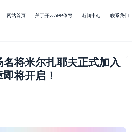
网站首页
关于开云APP体育
新闻中心
联系我们
场名将米尔扎耶夫正式加入
章即将开启！