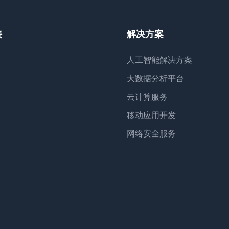
接
解决方案
人工智能解决方案
大数据分析平台
云计算服务
移动应用开发
网络安全服务