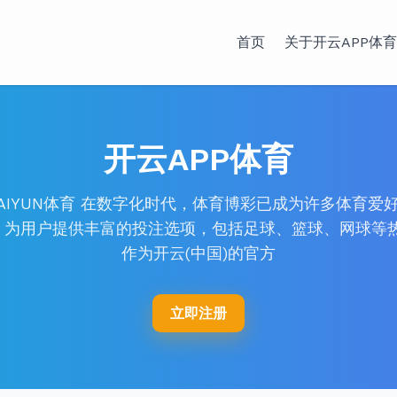
首页
关于开云APP体
开云APP体育
站KAIYUN体育 在数字化时代，体育博彩已成为许多体育爱
名，为用户提供丰富的投注选项，包括足球、篮球、网球等
作为开云(中国)的官方
立即注册