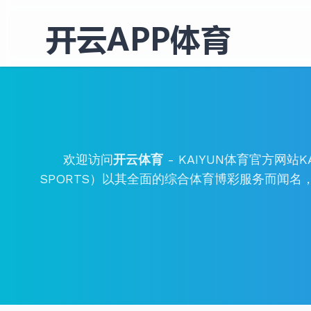
欢迎访问
开云体育
- KAIYUN体育官方网
SPORTS）以其全面的综合体育博彩服务而闻