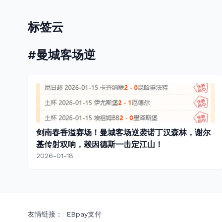
标签云
#曼城客场逆
剑南春香溢赛场！曼城客场逆袭诺丁汉森林，谢尔
基传射双响，赖因德斯一击定江山！
2026-01-18
友情链接：
EBpay支付