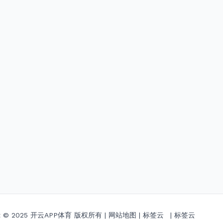
t © 2025
开云APP体育
版权所有 |
网站地图
|
标签云
|
标签云