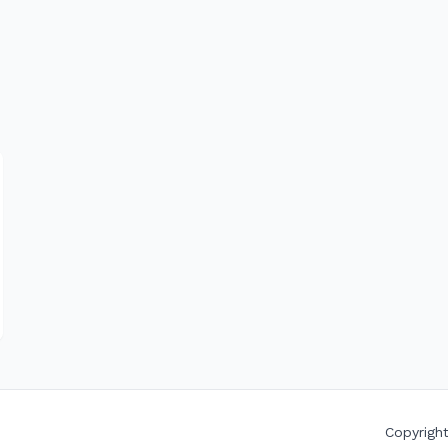
Copyrigh