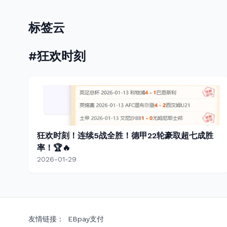
标签云
#狂欢时刻
狂欢时刻！连续5战全胜！德甲22轮豪取超七成胜
率！🏆🔥
2026-01-29
友情链接：
EBpay支付