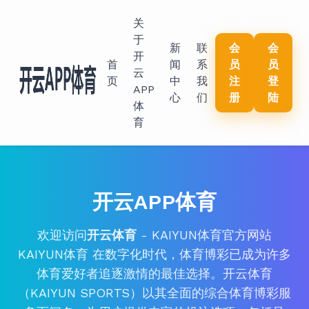
关
于
新
联
会
会
开
首
闻
系
员
员
云
页
中
我
注
登
APP
心
们
册
陆
体
育
开云APP体育
欢迎访问
开云体育
- KAIYUN体育官方网站
KAIYUN体育 在数字化时代，体育博彩已成为许多
体育爱好者追逐激情的最佳选择。开云体育
（KAIYUN SPORTS）以其全面的综合体育博彩服