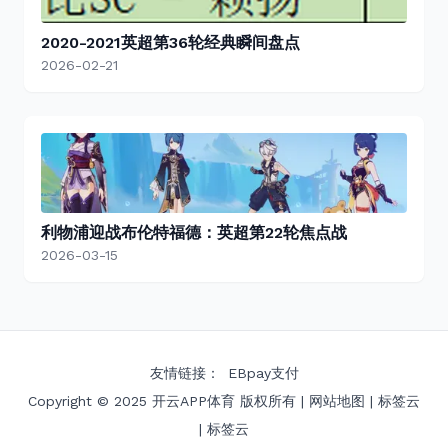
2020-2021英超第36轮经典瞬间盘点
2026-02-21
利物浦迎战布伦特福德：英超第22轮焦点战
2026-03-15
友情链接：
EBpay支付
Copyright © 2025
开云APP体育
版权所有 |
网站地图
|
标签云
|
标签云