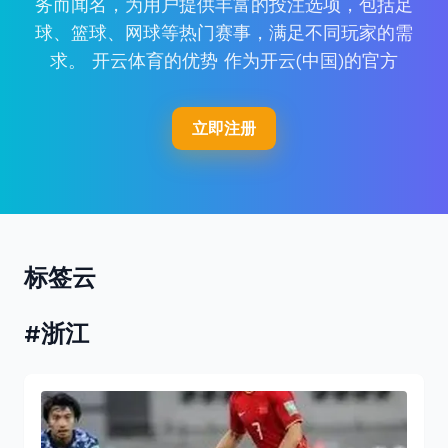
务而闻名，为用户提供丰富的投注选项，包括足
球、篮球、网球等热门赛事，满足不同玩家的需
求。 开云体育的优势 作为开云(中国)的官方
立即注册
标签云
#浙江