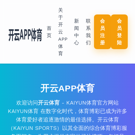
关
于
新
联
会
会
开
首
闻
系
员
员
云
页
中
我
注
登
APP
心
们
册
陆
体
育
开云APP体育
欢迎访问
开云体育
- KAIYUN体育官方网站
KAIYUN体育 在数字化时代，体育博彩已成为许多
体育爱好者追逐激情的最佳选择。开云体育
（KAIYUN SPORTS）以其全面的综合体育博彩服