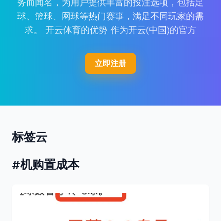
务而闻名，为用户提供丰富的投注选项，包括足
球、篮球、网球等热门赛事，满足不同玩家的需
求。 开云体育的优势 作为开云(中国)的官方
立即注册
标签云
#机购置成本