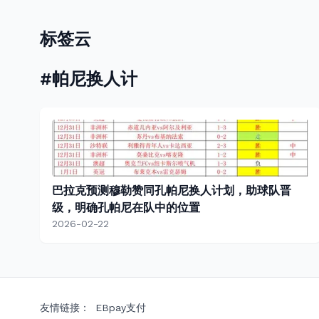
标签云
#帕尼换人计
巴拉克预测穆勒赞同孔帕尼换人计划，助球队晋
级，明确孔帕尼在队中的位置
2026-02-22
友情链接：
EBpay支付