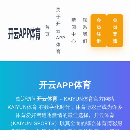
关
于
新
联
会
会
开
首
闻
系
员
员
云
页
中
我
注
登
APP
心
们
册
陆
体
育
开云APP体育
欢迎访问
开云体育
- KAIYUN体育官方网站
KAIYUN体育 在数字化时代，体育博彩已成为许多
体育爱好者追逐激情的最佳选择。开云体育
（KAIYUN SPORTS）以其全面的综合体育博彩服