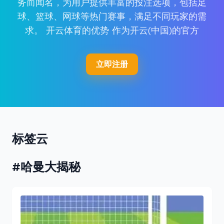
务而闻名，为用户提供丰富的投注选项，包括足
球、篮球、网球等热门赛事，满足不同玩家的需
求。 开云体育的优势 作为开云(中国)的官方
立即注册
标签云
#哈曼大揭秘