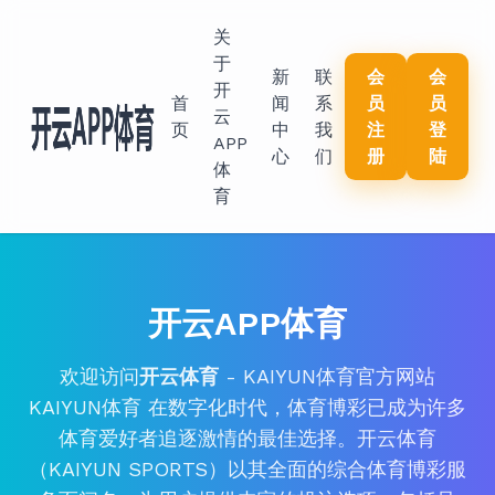
关
于
新
联
会
会
开
首
闻
系
员
员
云
页
中
我
注
登
APP
心
们
册
陆
体
育
开云APP体育
欢迎访问
开云体育
- KAIYUN体育官方网站
KAIYUN体育 在数字化时代，体育博彩已成为许多
体育爱好者追逐激情的最佳选择。开云体育
（KAIYUN SPORTS）以其全面的综合体育博彩服