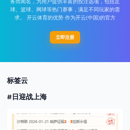
务而闻名，为用户提供丰富的投注选项，包括足
球、篮球、网球等热门赛事，满足不同玩家的需
求。 开云体育的优势 作为开云(中国)的官方
立即注册
标签云
#日迎战上海