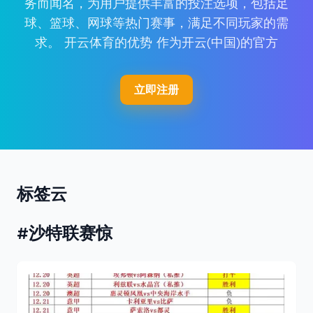
务而闻名，为用户提供丰富的投注选项，包括足
球、篮球、网球等热门赛事，满足不同玩家的需
求。 开云体育的优势 作为开云(中国)的官方
立即注册
标签云
#沙特联赛惊