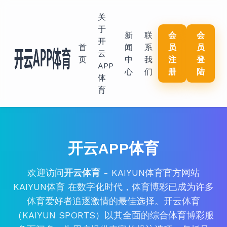
关
于
新
联
会
会
开
首
闻
系
员
员
云
页
中
我
注
登
APP
心
们
册
陆
体
育
开云APP体育
欢迎访问
开云体育
- KAIYUN体育官方网站
KAIYUN体育 在数字化时代，体育博彩已成为许多
体育爱好者追逐激情的最佳选择。开云体育
（KAIYUN SPORTS）以其全面的综合体育博彩服