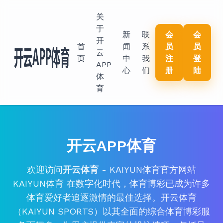
关
于
新
联
会
会
开
首
闻
系
员
员
云
页
中
我
注
登
APP
心
们
册
陆
体
育
开云APP体育
欢迎访问
开云体育
- KAIYUN体育官方网站
KAIYUN体育 在数字化时代，体育博彩已成为许多
体育爱好者追逐激情的最佳选择。开云体育
（KAIYUN SPORTS）以其全面的综合体育博彩服