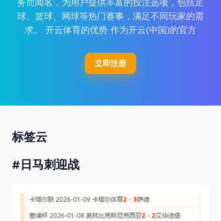
务而闻名，为用户提供丰富的投注选项，包括足
球、篮球、网球等热门赛事，满足不同玩家的需
求。 开云体育的优势 作为开云(中国)的官方
立即注册
标签云
#日马刺迎战