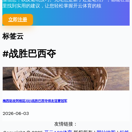
里找到实用的建议，让您轻松掌握开云体育的核
立即注册
标签云
#战胜巴西夺
梅西助攻阿根廷3比1战胜巴西夺得友谊赛冠军
2026-06-03
友情链接：