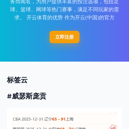
务而闻名，为用户提供丰富的投注选项，包括足
球、篮球、网球等热门赛事，满足不同玩家的需
求。 开云体育的优势 作为开云(中国)的官方
立即注册
标签云
#威瑟斯庞贡