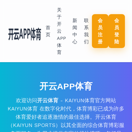
关
于
新
联
会
会
开
首
闻
系
员
员
云
页
中
我
注
登
APP
心
们
册
陆
体
育
开云APP体育
欢迎访问
开云体育
- KAIYUN体育官方网站
KAIYUN体育 在数字化时代，体育博彩已成为许多
体育爱好者追逐激情的最佳选择。开云体育
（KAIYUN SPORTS）以其全面的综合体育博彩服