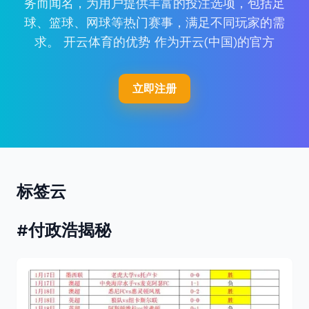
务而闻名，为用户提供丰富的投注选项，包括足
球、篮球、网球等热门赛事，满足不同玩家的需
求。 开云体育的优势 作为开云(中国)的官方
立即注册
标签云
#付政浩揭秘