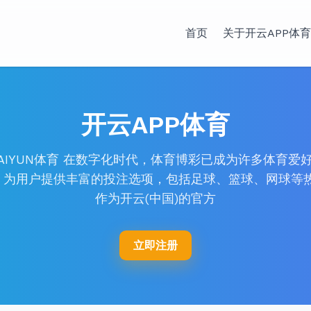
首页
关于开云APP体
开云APP体育
站KAIYUN体育 在数字化时代，体育博彩已成为许多体育爱
名，为用户提供丰富的投注选项，包括足球、篮球、网球等
作为开云(中国)的官方
立即注册