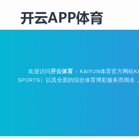
欢迎访问
开云体育
- KAIYUN体育官方网
SPORTS）以其全面的综合体育博彩服务而闻