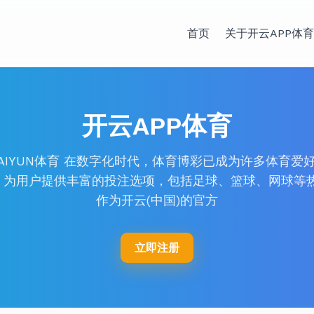
首页
关于开云APP体
开云APP体育
站KAIYUN体育 在数字化时代，体育博彩已成为许多体育爱
名，为用户提供丰富的投注选项，包括足球、篮球、网球等
作为开云(中国)的官方
立即注册