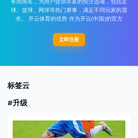
务而闻名，为用户提供丰富的投注选项，包括足
球、篮球、网球等热门赛事，满足不同玩家的需
求。 开云体育的优势 作为开云(中国)的官方
立即注册
标签云
#升级